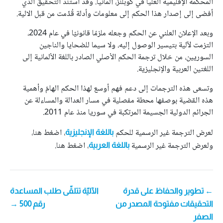
المحكمة الإقليمية العليا في كوبلنز، ألمانيا. وقد استند التحقيق الذي
أفضى إلى إصدار هذا الحكم إلى معلومات وأدلة قُدِّمت من قبل الالية.
وبعد الإعلان العلني عن الحكم وجعله ملزمًا قانونيًا في عام 2024،
التزمت لآلية بتيسير الوصول إليه، ولا سيما للضحايا والناجين
السوريين، من خلال ترجمة الحكم الأصلي الصادر باللغة الألمانية إلى
اللغتين العربية والإنجليزية.
وتسعى هذه الترجمات إلى دعم فهم أوسع لهذا الحكم الهامّ وأهمية
هذه القضية بوصفها محطة مفصلية في مسار العدالة والمساءلة عن
الجرائم الدولية الجسيمة المرتكبة في سوريا منذ عام 2011.
لعرض الترجمة غير الرسمية للحكم
، اضغط هنا،
باللغة الإنجليزية
ولعرض الترجمة غير الرسمية
، اضغط هنا.
باللغة العربية
POS
← تطوير والحفاظ على قدرة
الآليّة تتلقّى طلب المساعدة
التحقيقات مفتوحة المصدر من
رقم 500 →
NAVIGATIO
الصفر