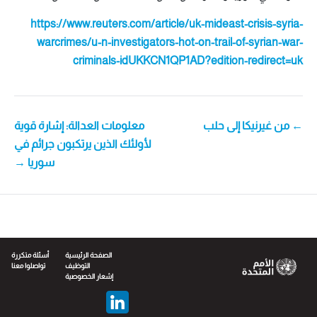
https://www.reuters.com/article/uk-mideast-crisis-syria-
warcrimes/u-n-investigators-hot-on-trail-of-syrian-war-
criminals-idUKKCN1QP1AD?edition-redirect=uk
POS
← من غیرنیكا إلى حلب
معلومات العدالة: إشارة قوية
لأولئك الذين يرتكبون جرائم في
NAVIGATIO
سوريا →
الصفحة الرئيسية
أسئلة متكررة
التوظيف
تواصلوا معنا
إشعار الخصوصية