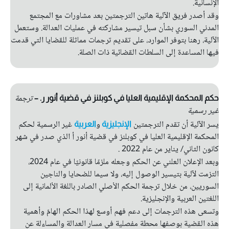
الإنسانية.
وقد أصدر فريق الآلية هاتين الترجمتين بعد مشاورات مع المجتمع
المدني السوري بشأن سبل تيسير مشاركته في عمليات العدالة. وستعمل
الآلية، رهنا بتوفر الموارد، على تقديم ترجمات مماثلة للقضايا التي قدمت
فيها المساعدة إلى السلطات القضائية ذات الصلة.
ترجمة
حكم المحكمة الإقليمية العليا في كوبلنز في قضية أنور ر. –
غير رسمية
يسر الآلية أن تقدم الترجمتين
و
غير الرسمية لحكم
الإنجليزية
العربية
المحكمة الإقليمية العليا في كوبلنز في قضية أنور أ الذي صدر في شهر
كانون الثاني/ يناير من عام 2022 .
وبعد الإعلان العلني عن الحكم وجعله ملزمًا قانونيًا في عام 2024،
التزمت لآلية بتيسير الوصول إليه، ولا سيما للضحايا والناجين
السوريين، من خلال ترجمة الحكم الأصلي الصادر باللغة الألمانية إلى
اللغتين العربية والإنجليزية.
وتسعى هذه الترجمات إلى دعم فهم أوسع لهذا الحكم الهامّ وأهمية
هذه القضية بوصفها محطة مفصلية في مسار العدالة والمساءلة عن