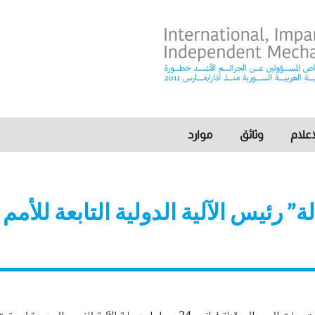
I
علام
وثائق
موارد
أدلة” رئيس الآلية الدولية التابعة لل