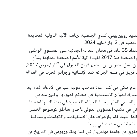
سيد روبير بيتي، كندي الجنسية، لرئاسة الآليّة الدولية المحايدة
يتمتع السيد بيتي بخبرة اكتسبها على امتداد 35 عاما في مجال العدالة الجنائية على المستوي الوطني
والدولي. وعمل كموظف سامي في الأمم المتحدة منذ 2017 لقيادة آلية الأمم المتحدة للمتابعة بشأن
جمهورية الكونغو الديمقراطية فيما يتعلق بقتل عضوين من أعضاء فريق الخبراء في آذار /مارس 2017.
فريق في قسم الجرائم ضد الإنسانية وجرائم الحرب في العدالة
ام ملكي في كندا، عدة مناصب دولية عليا في الادعاء العام، بما
ارك للدوائر الاستثنائية في محاكم كمبوديا، وكبير محامي
والمدعي العام لوحدة الجرائم الخطيرة في بعثة الأمم المتحدة
وني في مكتب المسؤول الدولي لأحدي مناطق كوسوفو الخمس،
ندا. حيث قام بالإشراف على التحقيقات، والاتهامات، ومحاكمة
لجماعية التي حدثت في روندا.
وق من جامعة مونتريال في كندا وبكالوريوس في التاريخ من