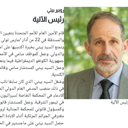
روبير بيتي
رئيس الآلية
قام الأمين العام للأمم المتحدة بتعيين ال
والمستقلة في 22 من آذار /مارس تولى منصبه في 2 أيار /مايو 2024.
وعمل السيد بيتي كمستشار سامي وقائد 
الكندية.
وشغل السيد بيتي، الذي كان سابقا نائب ع
في ذلك منصب المدعي العام الدولي المش
الادعاء في المحكمة الخاصة لسيراليون، 
في تيمور الشرقية. وعمل كمستشار قان
ئيس الآلية
وكمسؤول قانوني للمحكمة الجنائية لروا
مقترفي الجرائم المرتكبة أثناء الابادة ا
حصل السيد بيتي على ماجستير في الحق