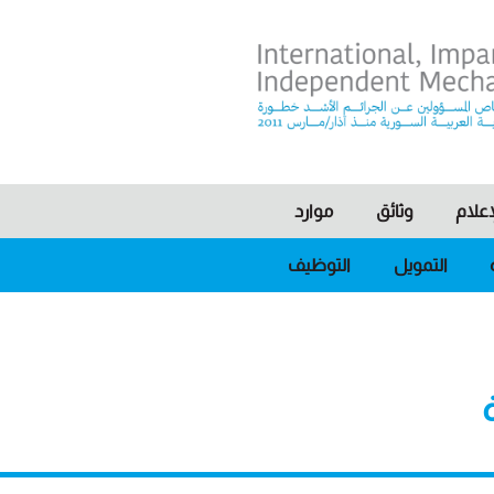
I
علام
وثائق
موارد
التمويل
التوظيف