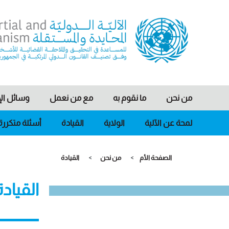
Ski
t
conten
nternational, Impartial and Independent Mechanism
IIIM
من نحن
ما نقوم به
مع من نعمل
وسائل الإ
لمحة عن الآلية
الولاية
القيادة
أسئلة متكررة
>
>
الصفحة الأم
من نحن
القيادة
القيادة